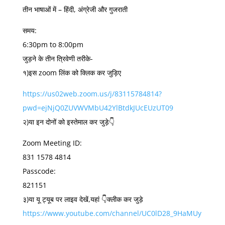
तीन भाषाओं में – हिंदी, अंग्रेजी और गुजराती
समय:
6:30pm to 8:00pm
जुड़ने के तीन त्रिवेणी तरीके-
१)इस zoom लिंक को क्लिक कर जुड़िए
https://us02web.zoom.us/j/83115784814?
pwd=ejNjQ0ZUVWVMbU42YlBtdkJUcEUzUT09
२)या इन दोनों को इस्तेमाल कर जुड़े👇
Zoom Meeting ID:
831 1578 4814
Passcode:
821151
३)या यू ट्यूब पर लाइव देखें,यहां 👇क्लीक कर जुड़े
https://www.youtube.com/channel/UC0lD28_9HaMUy