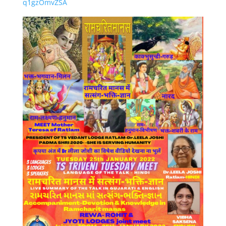
q1gzOmvZSA